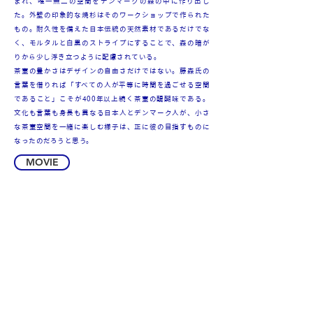
まれ、唯一無二の空間をデンマークの森の中に作り出し
た。外壁の印象的な焼杉はそのワークショップで作られた
もの。耐久性を備えた日本伝統の天然素材であるだけでな
く、モルタルと白黒のストライプにすることで、森の暗が
りから少し浮き立つように配慮されている。
茶室の豊かさはデザインの自由さだけではない。藤森氏の
言葉を借りれば「すべての人が平等に時間を過ごせる空間
であること」こそが400年以上続く茶室の醍醐味である。
文化も言葉も身長も異なる日本人とデンマーク人が、小さ
な茶室空間を一緒に楽しむ様子は、正に彼の目指すものに
なったのだろうと思う。
MOVIE