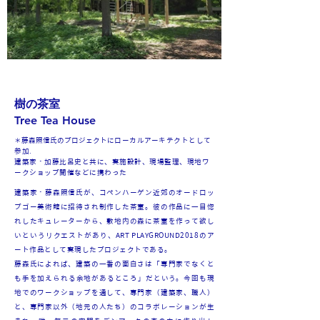
樹の茶室
Tree Tea House
＊藤森照信氏のプロジェクトに
ローカルアーキテクトとして
参加.
建築家・加藤比呂史と共に、実施設計、現場監理、現地ワ
ークショップ開催などに携わった
建築家・
藤森照信氏が、コペンハーゲン近郊のオードロッ
プゴー美術館に招待され制作した茶室。彼の作品に一目惚
れしたキュレーターから、敷地内の森に茶室を作って欲し
いというリクエストがあり、ART PLAYGROUND2018のア
ート作品として実現したプロジェクトである。
藤森氏によれば、建築の一番の面白さは「専門家でなくと
も手を加えられる余地があるところ」だという。今回も現
地でのワークショップを通して、専門家（建築家、職人）
と、専門家以外（地元の人たち）のコラボレーションが生