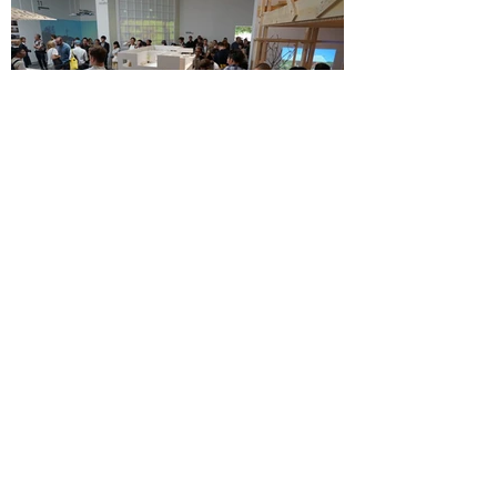
第15回ヴェネチア・ビエンナーレ国際
建築展 日本館